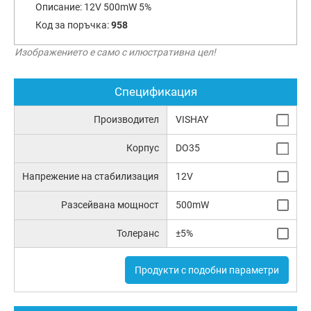
Описание:
12V 500mW 5%
Код за поръчка:
958
Изображението е само с илюстративна цел!
Спецификация
Производител
VISHAY
Корпус
DO35
Напрежение на стабилизация
12V
Разсейвана мощност
500mW
Толеранс
±5%
Продукти с подобни параметри