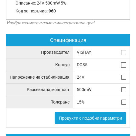
Описание:
24V 500mW 5%
Код за поръчка:
960
Изображението е само с илюстративна цел!
Спецификация
Производител
VISHAY
Корпус
DO35
Напрежение на стабилизация
24V
Разсейвана мощност
500mW
Толеранс
±5%
Продукти с подобни параметри