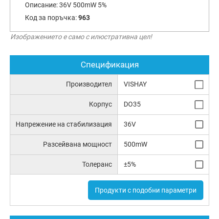
Описание:
36V 500mW 5%
Код за поръчка:
963
Изображението е само с илюстративна цел!
Спецификация
Производител
VISHAY
Корпус
DO35
Напрежение на стабилизация
36V
Разсейвана мощност
500mW
Толеранс
±5%
Продукти с подобни параметри