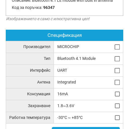
Описание:
Bluetooth 4.1 LE module with built in antenna
Код за поръчка:
96347
Изображението е само с илюстративна цел!
Спецификация
Производител
MICROCHIP
Тип
Bluetooth 4.1 Module
Интерфейс
UART
Антена
Integrated
Консумация
16mA
Захранване
1.8~3.6V
Работна температура
-30°C ~ +85°C