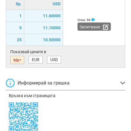
бр.
USD
1
11.60000
Опак.
84
Запитване
5
11.10000
25
10.50000
Показвай цените в
EUR
USD
ВДст
Информирай за грешка
Връзка към страницата: