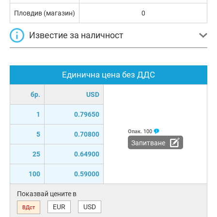
Пловдив (магазин)
0
Известие за наличност
Единична цена без ДДС
бр.
USD
1
0.79650
Опак.
100
5
0.70800
Запитване
25
0.64900
100
0.59000
Показвай цените в
EUR
USD
ВДст