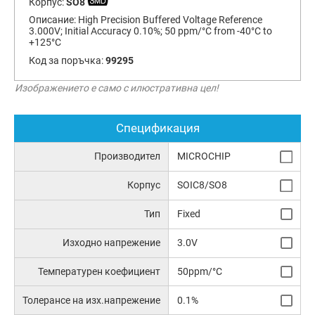
Корпус:
SO8
Описание:
High Precision Buffered Voltage Reference
3.000V; Initial Accuracy 0.10%; 50 ppm/°C from -40°C to
+125°C
Код за поръчка:
99295
Изображението е само с илюстративна цел!
Спецификация
Производител
MICROCHIP
Корпус
SOIC8/SO8
Тип
Fixed
Изходно напрежение
3.0V
Температурен коефициент
50ppm/°C
Толерансе на изх.напрежение
0.1%