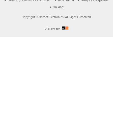
Помощ Означения клиент
Контакти
Валутни курсове
За нас
Copyright © Comet Electronics. All Rights Reserved.