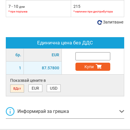
7 - 10
215
дни
* при поръчка
* налични при дистрибутора
Запитване
Единична цена без ДДС
бр.
EUR
Купи
1
87.57800
Показвай цените в
EUR
USD
ВДст
Информирай за грешка