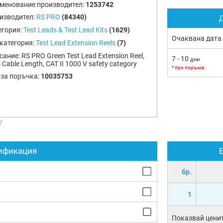
менование производител:
1253742
изводител:
RS PRO
(84340)
Д
егория:
Test Leads & Test Lead Kits
(1629)
Очаквана дата
категория:
Test Lead Extension Reels
(7)
сание:
RS PRO Green Test Lead Extension Reel,
7 - 10
дни
Cable Length, CAT II 1000 V safety category
* при поръчка
 за поръчка:
10035753
!
ификация
бр.
1
Показвай ценит