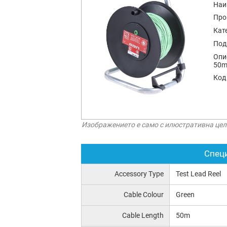
Наи
Про
Кат
Под
Опи
50m 
Код
Изображението е само с илюстративна цел
Спец
Accessory Type
Test Lead Reel
Cable Colour
Green
Cable Length
50m