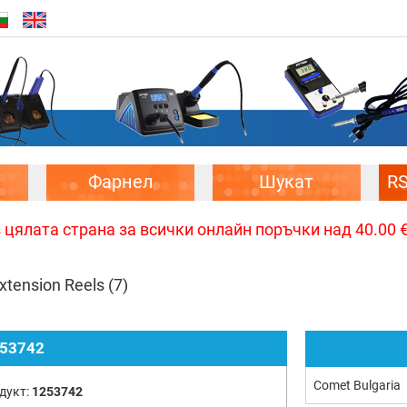
Фарнел
Шукат
R
цялата страна за всички онлайн поръчки над 40.00 € 
xtension Reels
(7)
53742
Comet Bulgaria
дукт:
1253742