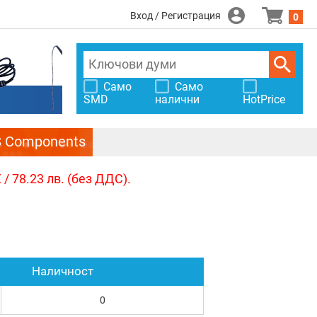
Вход / Регистрация
0
Само
Само
SMD
налични
HotPrice
S Components
/ 78.23 лв. (без ДДС).
Наличност
0