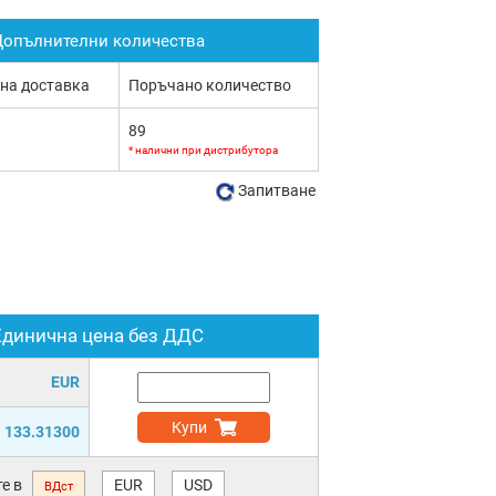
опълнителни количества
 на доставка
Поръчано количество
89
* налични при дистрибутора
Запитване
Единична цена без ДДС
EUR
Купи
133.31300
е в
EUR
USD
ВДст