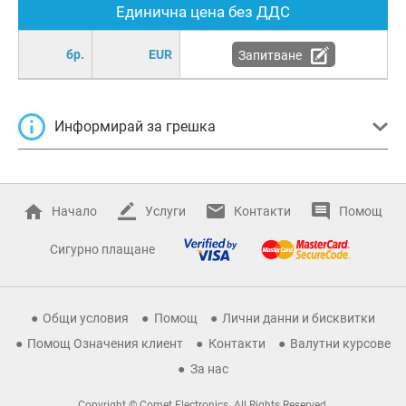
Единична цена без ДДС
бр.
EUR
Запитване
Информирай за грешка
Начало
Услуги
Контакти
Помощ
Сигурно плащане
Общи условия
Помощ
Лични данни и бисквитки
Помощ Означения клиент
Контакти
Валутни курсове
За нас
Copyright © Comet Electronics. All Rights Reserved.