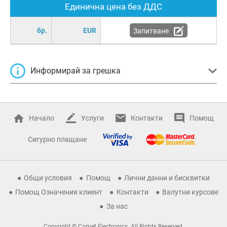
Единична цена без ДДС
бр.
EUR
Запитване
Информирай за грешка
Начало
Услуги
Контакти
Помощ
Сигурно плащане
Общи условия
Помощ
Лични данни и бисквитки
Помощ Означения клиент
Контакти
Валутни курсове
За нас
Copyright © Comet Electronics. All Rights Reserved.