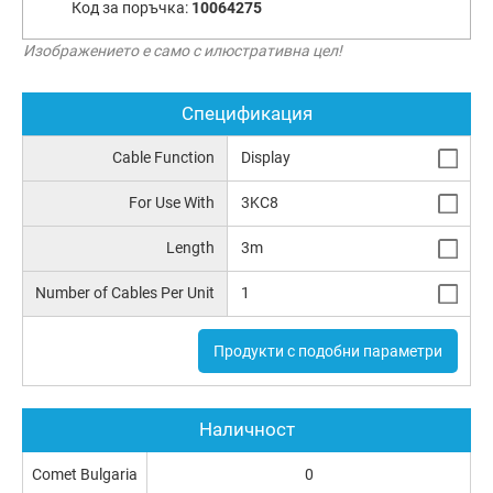
Код за поръчка:
10064275
Изображението е само с илюстративна цел!
Спецификация
Cable Function
Display
For Use With
3KC8
Length
3m
Number of Cables Per Unit
1
Продукти с подобни параметри
Наличност
Comet Bulgaria
0