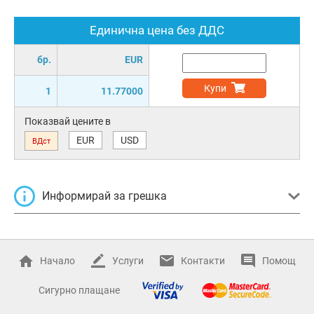
Единична цена без ДДС
бр.
EUR
Купи
1
11.77000
Показвай цените в
EUR
USD
ВДст
Информирай за грешка
Начало
Услуги
Контакти
Помощ
Сигурно плащане