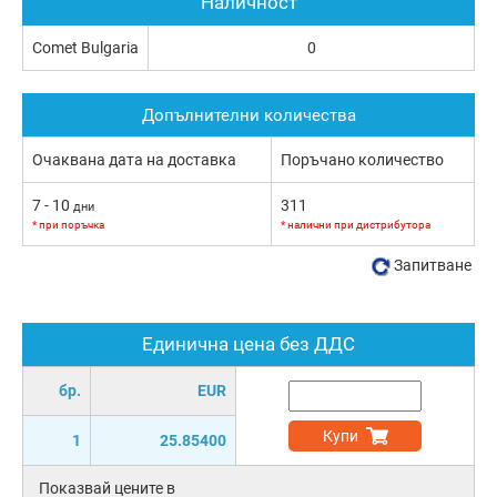
Наличност
Comet Bulgaria
0
Допълнителни количества
Очаквана дата на доставка
Поръчано количество
7 - 10
311
дни
* при поръчка
* налични при дистрибутора
Запитване
Единична цена без ДДС
бр.
EUR
Купи
1
25.85400
Показвай цените в