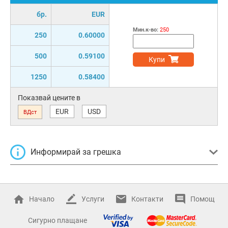
бр.
EUR
Мин.к-во:
250
250
0.60000
500
0.59100
Купи
1250
0.58400
Показвай цените в
EUR
USD
ВДст
Информирай за грешка
Начало
Услуги
Контакти
Помощ
Сигурно плащане