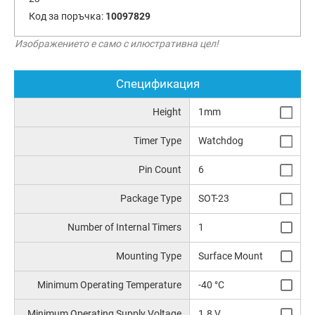
Код за поръчка:
10097829
Изображението е само с илюстративна цел!
Спецификация
Height
1mm
Timer Type
Watchdog
Pin Count
6
Package Type
SOT-23
Number of Internal Timers
1
Mounting Type
Surface Mount
Minimum Operating Temperature
-40 °C
Minimum Operating Supply Voltage
1.8 V