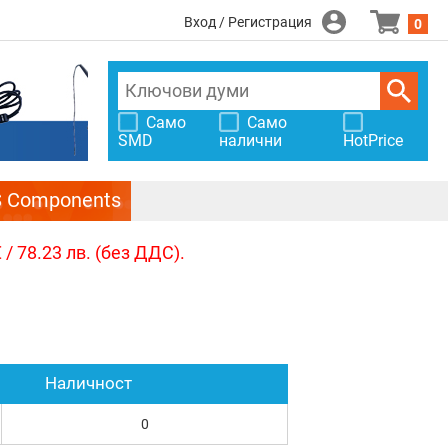
Вход / Регистрация
0
Само
Само
SMD
налични
HotPrice
S Components
/ 78.23 лв. (без ДДС).
Наличност
0