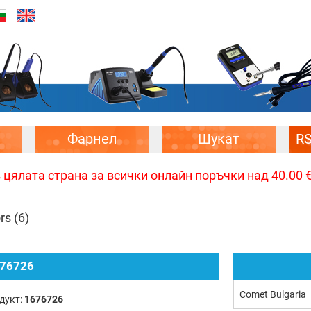
Фарнел
Шукат
R
цялата страна за всички онлайн поръчки над 40.00 € 
ors
(6)
76726
Comet Bulgaria
дукт:
1676726