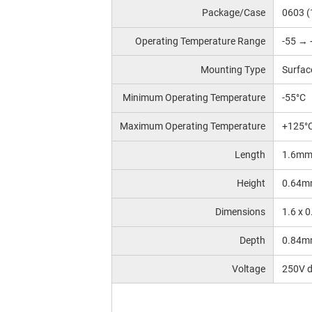
Package/Case
0603 
Operating Temperature Range
-55 → 
Mounting Type
Surfac
Minimum Operating Temperature
-55°C
Maximum Operating Temperature
+125°
Length
1.6m
Height
0.64m
Dimensions
1.6 x 
Depth
0.84m
Voltage
250V 