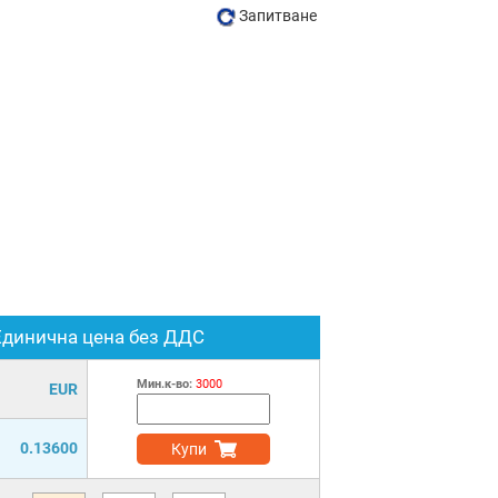
Запитване
Единична цена без ДДС
Мин.к-во:
3000
EUR
0.13600
Купи