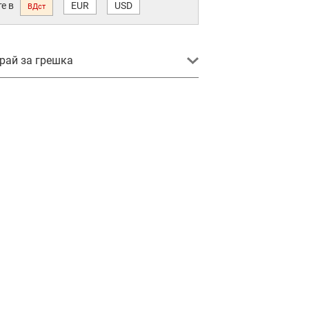
е в
EUR
USD
ВДст
ай за грешка