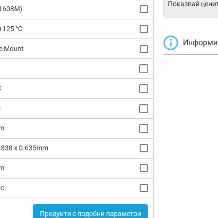
Показвай ценит
(1608M)
+125 °C
Информир
e Mount
C
m
m
0.838 x 0.635mm
m
dc
Продукти с подобни параметри