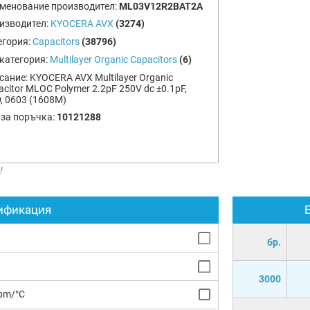
менование производител:
ML03V12R2BAT2A
изводител:
KYOCERA AVX
(3274)
егория:
Capacitors
(38796)
категория:
Multilayer Organic Capacitors
(6)
сание:
KYOCERA AVX Multilayer Organic
citor MLOC Polymer 2.2pF 250V dc ±0.1pF,
, 0603 (1608M)
 за поръчка:
10121288
!
ификация
бр.
3000
pm/°C