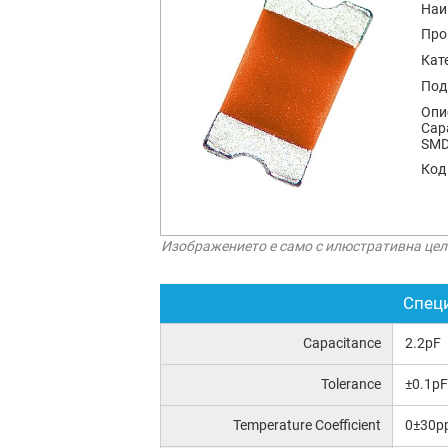
Наи
Про
Кат
Под
Опи
Capa
SMD
Код
Изображението е само с илюстративна цел
Спец
Capacitance
2.2pF
Tolerance
±0.1pF
Temperature Coefficient
0±30p