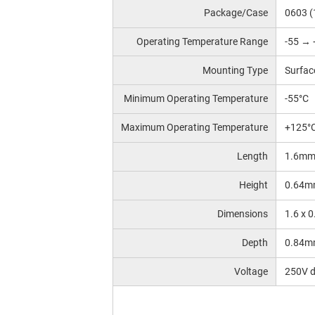
Package/Case
0603 
Operating Temperature Range
-55 → 
Mounting Type
Surfac
Minimum Operating Temperature
-55°C
Maximum Operating Temperature
+125°
Length
1.6m
Height
0.64m
Dimensions
1.6 x 
Depth
0.84m
Voltage
250V 