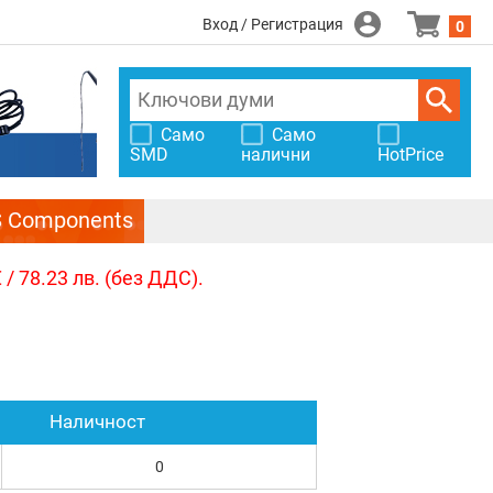
Вход / Регистрация
0
Само
Само
SMD
налични
HotPrice
S Components
/ 78.23 лв. (без ДДС).
Наличност
0