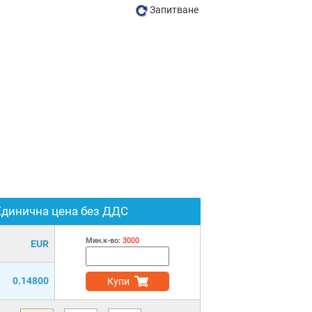
Запитване
Единична цена без ДДС
Мин.к-во:
3000
EUR
0.14800
Купи