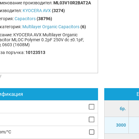
менование производител:
ML03V10R2BAT2A
изводител:
KYOCERA AVX
(3274)
егория:
Capacitors
(38796)
категория:
Multilayer Organic Capacitors
(6)
сание:
KYOCERA AVX Multilayer Organic
citor MLOC Polymer 0.2pF 250V dc ±0.1pF,
, 0603 (1608M)
 за поръчка:
10123513
!
ификация
бр.
3000
pm/°C