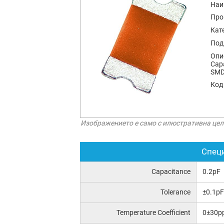
Наи
Про
Кат
Под
Опи
Capa
SMD
Код
Изображението е само с илюстративна цел
Спец
Capacitance
0.2pF
Tolerance
±0.1pF
Temperature Coefficient
0±30p