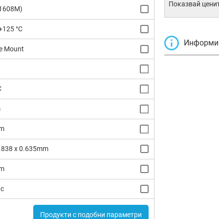
Показвай ценит
(1608M)
+125 °C
Информир
e Mount
C
m
m
0.838 x 0.635mm
m
dc
Продукти с подобни параметри