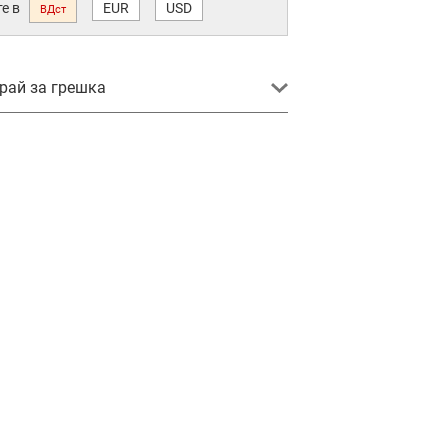
е в
EUR
USD
ВДст
ай за грешка