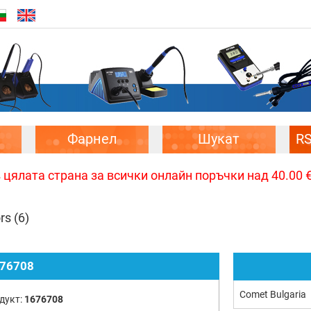
Фарнел
Шукат
R
цялата страна за всички онлайн поръчки над 40.00 € 
ors
(6)
76708
Comet Bulgaria
дукт:
1676708