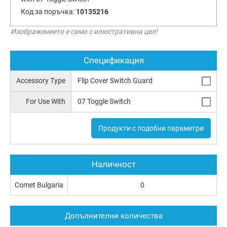
Код за поръчка:
10135216
Изображението е само с илюстративна цел!
Спецификация
Accessory Type
Flip Cover Switch Guard
For Use With
07 Toggle Switch
Продукти с подобни параметри
Наличност
Comet Bulgaria
0
Допълнителни количества