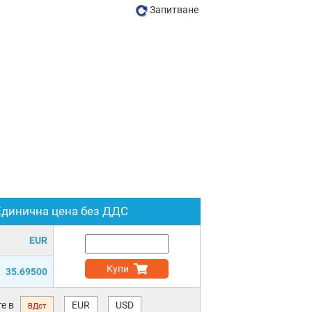
Запитване
Единична цена без ДДС
EUR
Купи
35.69500
е в
EUR
USD
ВДст