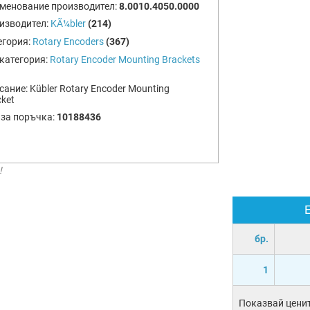
менование производител:
8.0010.4050.0000
изводител:
KÃ¼bler
(214)
егория:
Rotary Encoders
(367)
категория:
Rotary Encoder Mounting Brackets
сание:
Kübler Rotary Encoder Mounting
cket
 за поръчка:
10188436
!
бр.
1
Показвай ценит