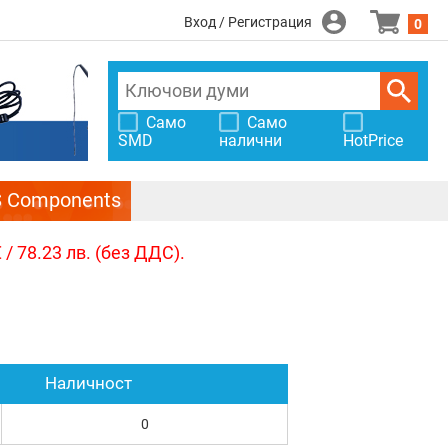
Вход / Регистрация
0
Само
Само
SMD
налични
HotPrice
S Components
/ 78.23 лв. (без ДДС).
Наличност
0