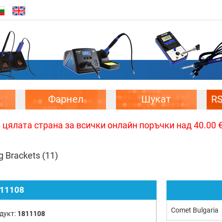
Фарнел
Шукат
R
цялата страна за всички онлайн поръчки над 40.00 € 
g Brackets
(11)
11108
Comet Bulgaria
дукт:
1811108