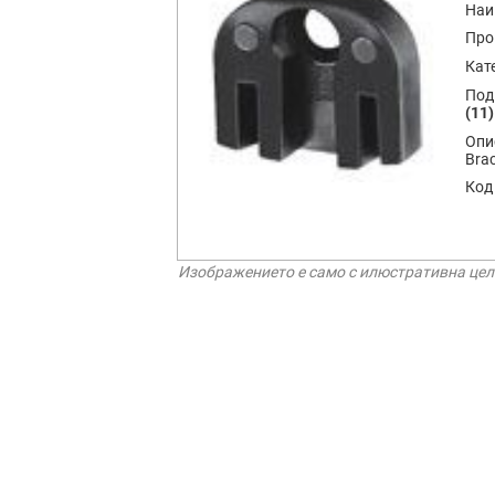
Наи
Про
Кат
Под
(11)
Опи
Bra
Код
Изображението е само с илюстративна цел