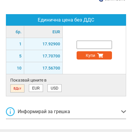
Единична цена без ДДС
бр.
EUR
1
17.92900
Купи
5
17.70700
10
17.56700
Показвай цените в
EUR
USD
ВДст
Информирай за грешка