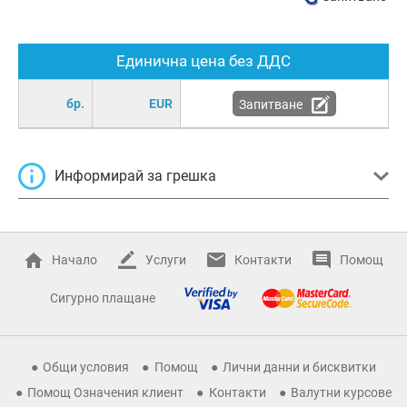
Единична цена без ДДС
бр.
EUR
Запитване
Информирай за грешка
Начало
Услуги
Контакти
Помощ
Сигурно плащане
Общи условия
Помощ
Лични данни и бисквитки
Помощ Означения клиент
Контакти
Валутни курсове