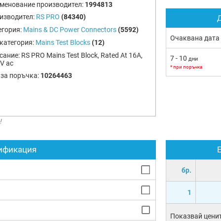
менование производител:
1994813
изводител:
RS PRO
(84340)
Д
егория:
Mains & DC Power Connectors
(5592)
Очаквана дата
категория:
Mains Test Blocks
(12)
сание:
RS PRO Mains Test Block, Rated At 16A,
7 - 10
дни
V ac
* при поръчка
 за поръчка:
10264463
!
ификация
бр.
1
Показвай ценит