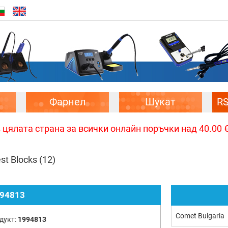
Фарнел
Шукат
R
цялата страна за всички онлайн поръчки над 40.00 € 
st Blocks
(12)
94813
Comet Bulgaria
дукт:
1994813