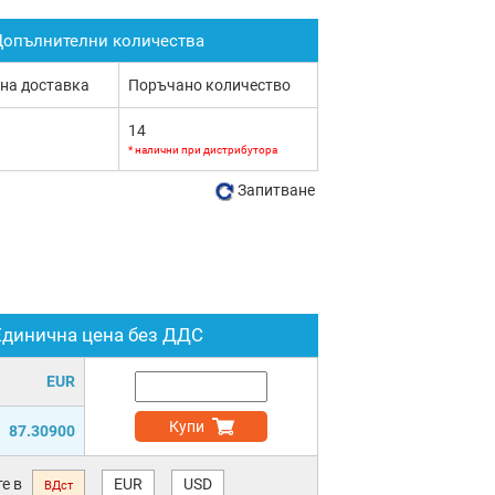
опълнителни количества
 на доставка
Поръчано количество
14
* налични при дистрибутора
Запитване
Единична цена без ДДС
EUR
Купи
87.30900
е в
EUR
USD
ВДст