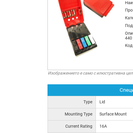
Наи
Про
Кат
Под
Опи
440 
Код
Изображението е само с илюстративна цел
Спец
Type
Lid
Mounting Type
Surface Mount
Current Rating
16A