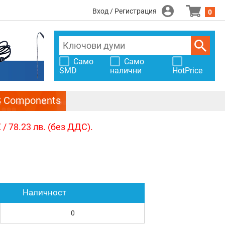
Вход / Регистрация
0
Само
Само
SMD
налични
HotPrice
S Components
/ 78.23 лв. (без ДДС).
Наличност
0