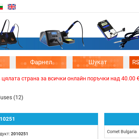
Фарнел
Шукат
R
цялата страна за всички онлайн поръчки над 40.00 € 
Fuses
(12)
10251
Comet Bulgaria
дукт:
2010251