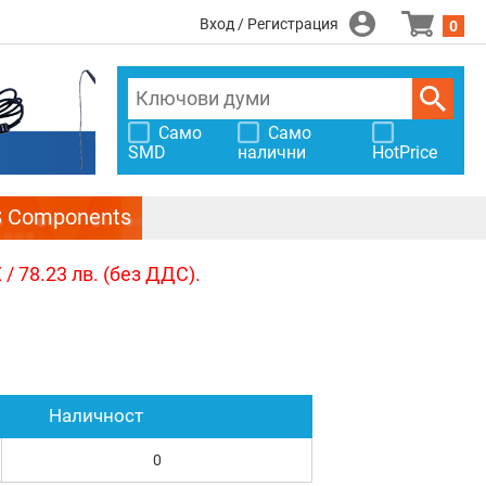
Вход / Регистрация
0
Само
Само
SMD
налични
HotPrice
S Components
/ 78.23 лв. (без ДДС).
Наличност
0