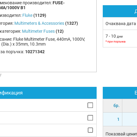
менование производител:
FUSE-
MA/1000V B1
Д
изводител:
Fluke
(1129)
егория:
Multimeters & Accessories
(1327)
Очаквана дата
категория:
Multimeter Fuses
(12)
7 - 10
дни
сание:
Fluke Multimeter Fuse, 440mA, 1000V,
* при поръчка
 (Dia.) x 35mm, 10.3mm
 за поръчка:
10271342
!
ификация
бр.
1
Показвай ценит