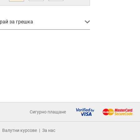
ай за грешка
Сигурно плащане
Валутни курсове
За нас