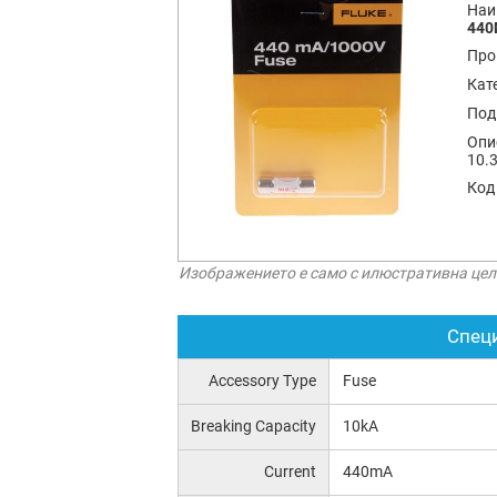
Наи
440
Про
Кат
Под
Опи
10.3
Код
Изображението е само с илюстративна цел
Спец
Accessory Type
Fuse
Breaking Capacity
10kA
Current
440mA