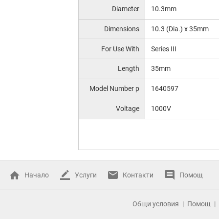
Diameter
10.3mm
Dimensions
10.3 (Dia.) x 35mm
For Use With
Series III
Length
35mm
Model Number p
1640597
Voltage
1000V
Начало
Услуги
Контакти
Помощ
Общи условия
Помощ