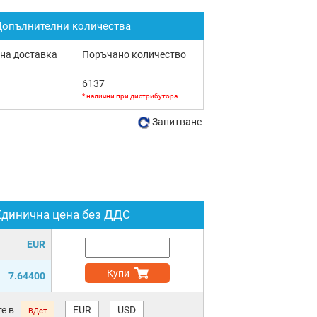
опълнителни количества
 на доставка
Поръчано количество
6137
* налични при дистрибутора
Запитване
Единична цена без ДДС
EUR
Купи
7.64400
е в
EUR
USD
ВДст