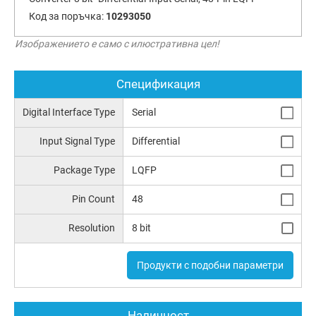
Код за поръчка:
10293050
Изображението е само с илюстративна цел!
Спецификация
Digital Interface Type
Serial
Input Signal Type
Differential
Package Type
LQFP
Pin Count
48
Resolution
8 bit
Продукти с подобни параметри
Наличност