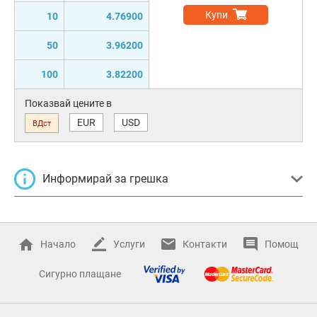
Купи
10
4.76900
50
3.96200
100
3.82200
Показвай цените в
EUR
USD
ВДст
Информирай за грешка
Начало
Услуги
Контакти
Помощ
Сигурно плащане