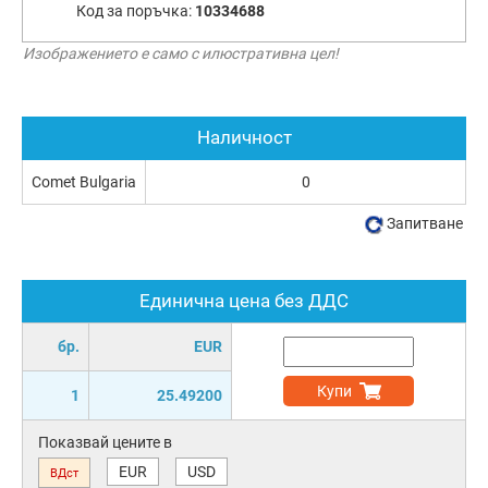
Код за поръчка:
10334688
Изображението е само с илюстративна цел!
Наличност
Comet Bulgaria
0
Запитване
Единична цена без ДДС
бр.
EUR
Купи
1
25.49200
Показвай цените в
EUR
USD
ВДст