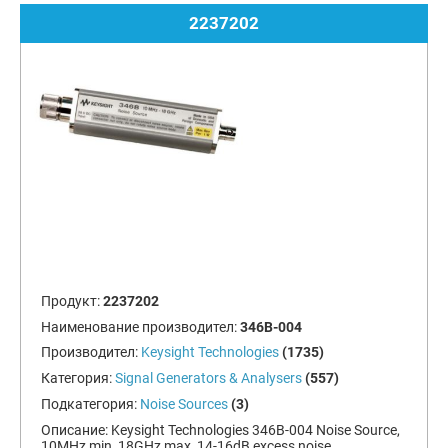
2237202
Продукт:
2237202
Наименование производител:
346B-004
Производител:
Keysight Technologies
(1735)
Категория:
Signal Generators & Analysers
(557)
Подкатегория:
Noise Sources
(3)
Описание:
Keysight Technologies 346B-004 Noise Source,
10MHz min, 18GHz max, 14-16dB excess noise