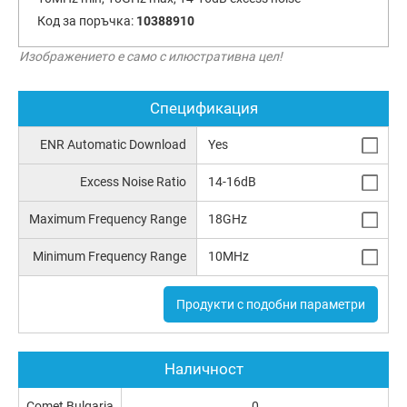
Код за поръчка:
10388910
Изображението е само с илюстративна цел!
Спецификация
ENR Automatic Download
Yes
Excess Noise Ratio
14-16dB
Maximum Frequency Range
18GHz
Minimum Frequency Range
10MHz
Продукти с подобни параметри
Наличност
Comet Bulgaria
0