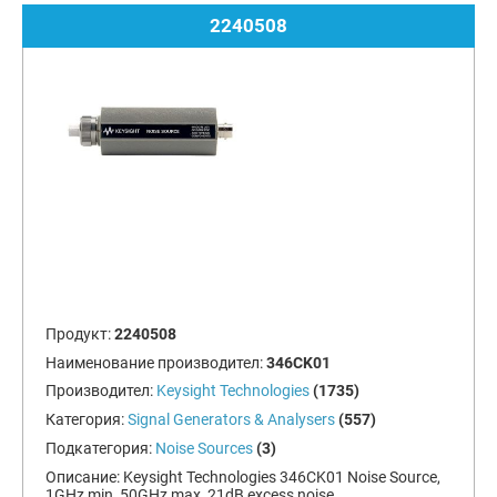
2240508
Продукт:
2240508
Наименование производител:
346CK01
Производител:
Keysight Technologies
(1735)
Категория:
Signal Generators & Analysers
(557)
Подкатегория:
Noise Sources
(3)
Описание:
Keysight Technologies 346CK01 Noise Source,
1GHz min, 50GHz max, 21dB excess noise