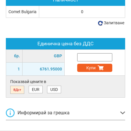
Comet Bulgaria
0
Запитване
Единична цена без ДДС
бр.
GBP
Купи
1
6761.95000
Показвай цените в
EUR
USD
ВДст
Информирай за грешка