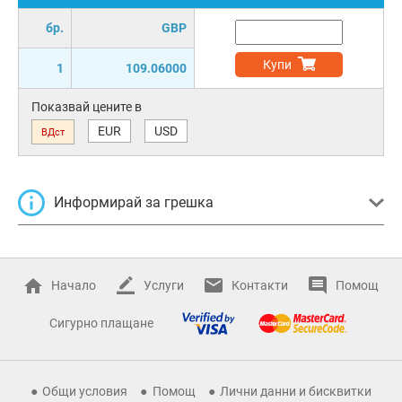
бр.
GBP
Купи
1
109.06000
Показвай цените в
EUR
USD
ВДст
Информирай за грешка
Начало
Услуги
Контакти
Помощ
Сигурно плащане
Общи условия
Помощ
Лични данни и бисквитки