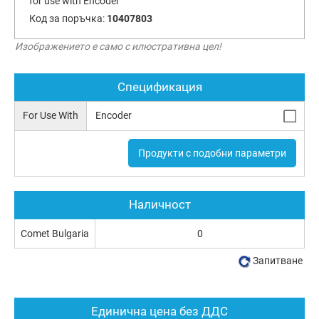
for use with Encoder
Код за поръчка:
10407803
Изображението е само с илюстративна цел!
Спецификация
For Use With
Encoder
Продукти с подобни параметри
Наличност
Comet Bulgaria
0
Запитване
Единична цена без ДДС