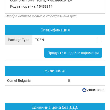
Controller 16-Pin TQFN, MAX5996CATE+
Код за поръчка:
10433814
Изображението е само с илюстративна цел!
Спецификация
Package Type
TQFN
Продукти с подобни параметри
Наличност
Comet Bulgaria
0
Запитване
Единична цена без ДДС