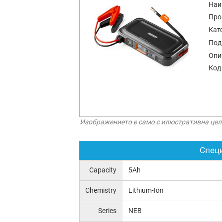
Наи
Про
Кат
Под
Опи
Код
Изображението е само с илюстративна цел
Спец
Capacity
5Ah
Chemistry
Lithium-Ion
Series
NEB