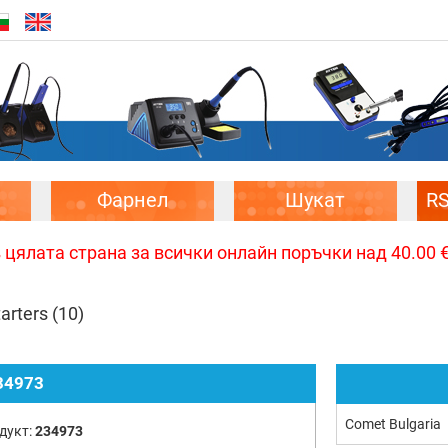
Фарнел
Шукат
R
цялата страна за всички онлайн поръчки над 40.00 € 
arters
(10)
34973
Comet Bulgaria
дукт:
234973