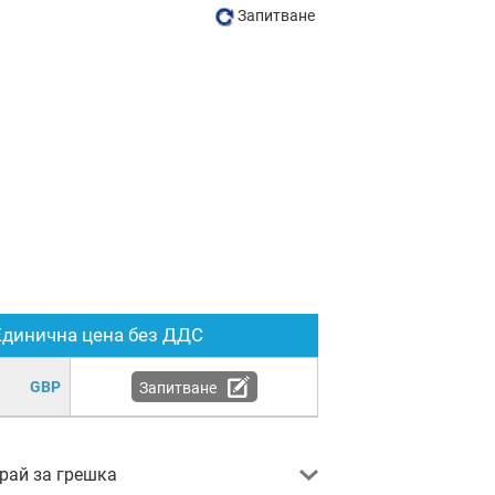
Запитване
Единична цена без ДДС
GBP
Запитване
ай за грешка