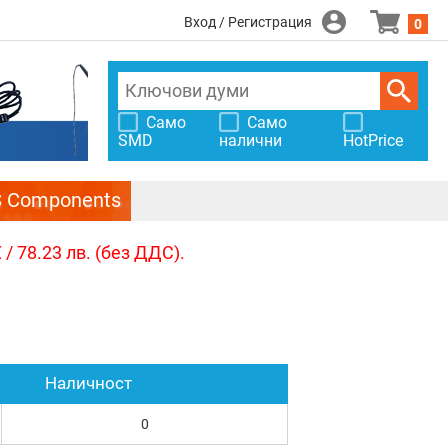
Вход / Регистрация
0
Само
Само
SMD
налични
HotPrice
S Components
/ 78.23 лв. (без ДДС).
Наличност
0