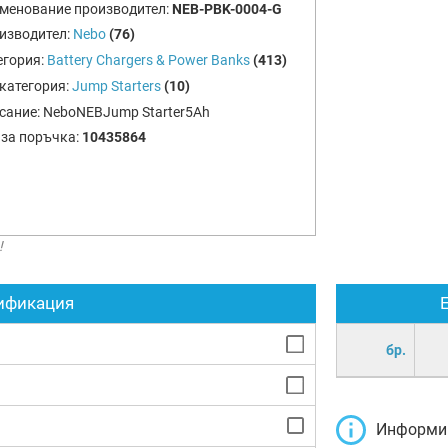
менование производител:
NEB-PBK-0004-G
изводител:
Nebo
(76)
егория:
Battery Chargers & Power Banks
(413)
категория:
Jump Starters
(10)
сание:
NeboNEBJump Starter5Ah
 за поръчка:
10435864
!
ификация
бр.
Информир