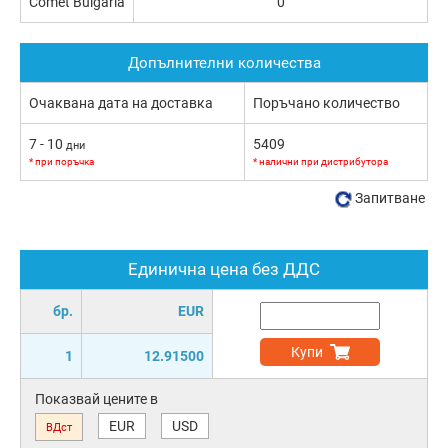
Comet Bulgaria
0
Допълнителни количества
Очаквана дата на доставка
Поръчано количество
7 - 10
5409
дни
* при поръчка
* налични при дистрибутора
Запитване
Единична цена без ДДС
бр.
EUR
Купи
1
12.91500
Показвай цените в
EUR
USD
ВДст