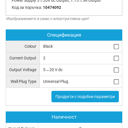
Power Supply 5→20V dc Output, 1.75→3A Output
Код за поръчка:
10474092
Изображението е само с илюстративна цел!
Спецификация
Colour
Black
Current Output
2
Output Voltage
5→20 V dc
Wall Plug Type
Universal Plug
Продукти с подобни параметри
Наличност