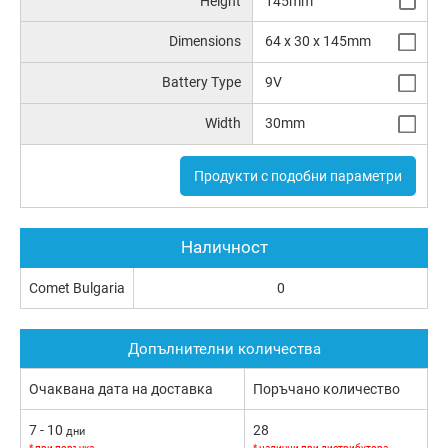
Height
145mm
Dimensions
64 x 30 x 145mm
Battery Type
9V
Width
30mm
Продукти с подобни параметри
Наличност
Comet Bulgaria
0
Допълнителни количества
Очаквана дата на доставка
Поръчано количество
7 - 10
28
дни
* при поръчка
* налични при дистрибутора