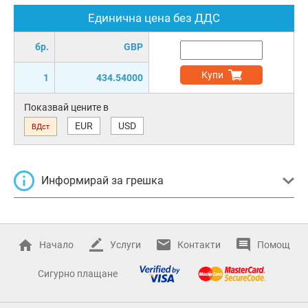
Единична цена без ДДС
бр.
GBP
Купи
1
434.54000
Показвай цените в
EUR
USD
ВДст
Информирай за грешка
Начало
Услуги
Контакти
Помощ
Сигурно плащане