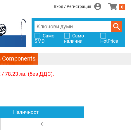
Вход / Регистрация
0
Само
Само
SMD
налични
HotPrice
S Components
/ 78.23 лв. (без ДДС).
Наличност
0