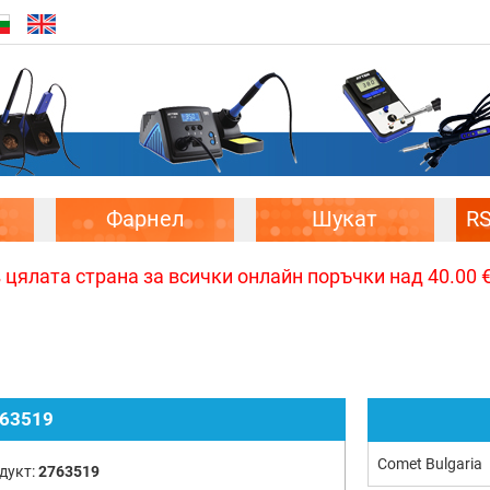
Фарнел
Шукат
R
цялата страна за всички онлайн поръчки над 40.00 € 
63519
Comet Bulgaria
дукт:
2763519