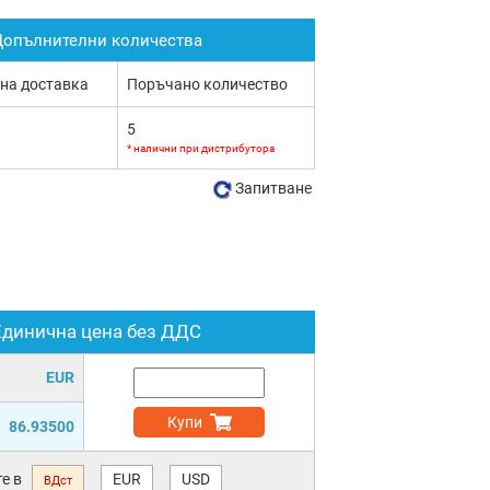
опълнителни количества
 на доставка
Поръчано количество
5
* налични при дистрибутора
Запитване
Единична цена без ДДС
EUR
Купи
86.93500
е в
EUR
USD
ВДст