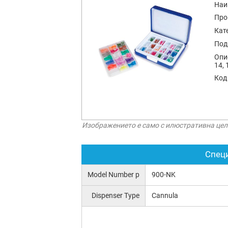
Наи
Про
Кат
Под
Опи
14, 
Код
Изображението е само с илюстративна цел
Спец
Model Number p
900-NK
Dispenser Type
Cannula