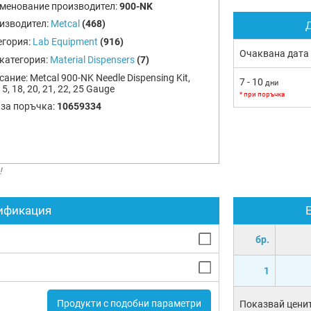
менование производител:
900-NK
изводител:
Metcal
(468)
Д
егория:
Lab Equipment
(916)
Очаквана дата
категория:
Material Dispensers
(7)
сание:
Metcal 900-NK Needle Dispensing Kit,
7 - 10
дни
15, 18, 20, 21, 22, 25 Gauge
* при поръчка
 за поръчка:
10659334
!
ификация
бр.
1
Продукти с подобни параметри
Показвай ценит