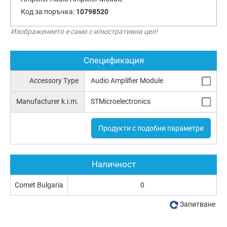
Код за поръчка:
10798520
Изображението е само с илюстративна цел!
Спецификация
Accessory Type
Audio Amplifier Module
Manufacturer k.i.m.
STMicroelectronics
Продукти с подобни параметри
Наличност
Comet Bulgaria
0
Запитване