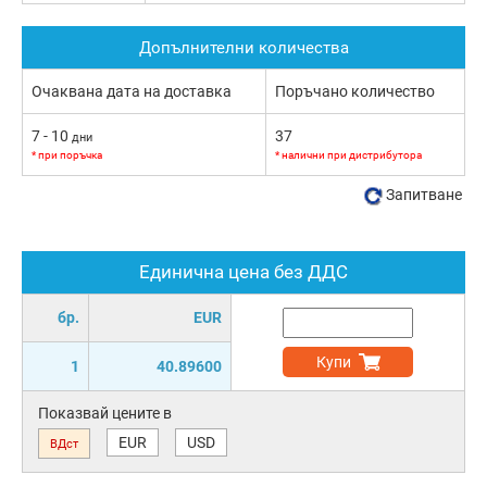
Допълнителни количества
Очаквана дата на доставка
Поръчано количество
7 - 10
37
дни
* при поръчка
* налични при дистрибутора
Запитване
Единична цена без ДДС
бр.
EUR
Купи
1
40.89600
Показвай цените в
EUR
USD
ВДст