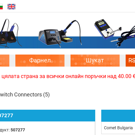
Фарнел
Шукат
R
цялата страна за всички онлайн поръчки над 40.00 € 
Switch Connectors
(5)
07277
Comet Bulgaria
дукт:
507277