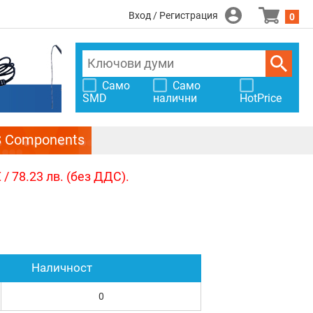
Вход / Регистрация
0
Само
Само
SMD
налични
HotPrice
S Components
/ 78.23 лв. (без ДДС).
Наличност
0