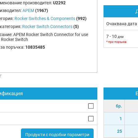
менование производител:
U2292
изводител:
APEM
(1967)
Д
егория:
Rocker Switches & Components
(992)
Очаквана дата
категория:
Rocker Switch Connectors
(5)
сание:
APEM Rocker Switch Connector for use
7 - 10
дни
 Rocker Switch
* при поръчка
 за поръчка:
10835485
!
ификация
бр.
1
25
Продукти с подобни параметри