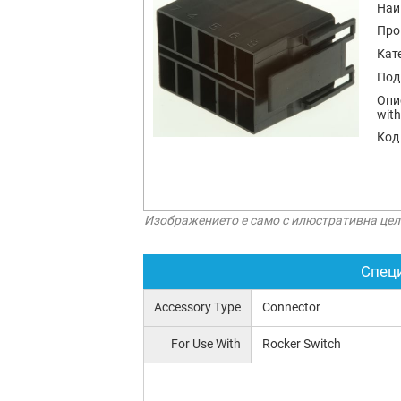
Наи
Про
Кат
Под
Опи
with
Код
Изображението е само с илюстративна цел
Спец
Accessory Type
Connector
For Use With
Rocker Switch