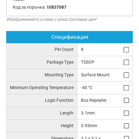
Код за поръчка:
10837087
Изображението е само с илюстративна цел!
Спецификация
Pin Count
8
Package Type
TSSOP
Mounting Type
Surface Mount
Minimum Operating Temperature
-40 °C
Logic Function
Bus Repeater
Length
3.1mm
Height
0.95mm
Dimensions
3.1 x 3.1 x