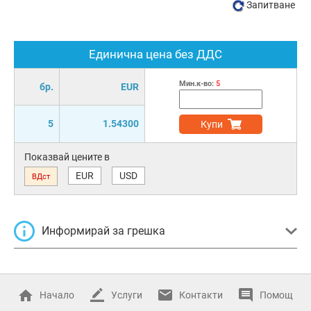
Запитване
Единична цена без ДДС
Мин.к-во:
5
бр.
EUR
5
1.54300
Купи
Показвай цените в
EUR
USD
ВДст
Информирай за грешка
Начало
Услуги
Контакти
Помощ