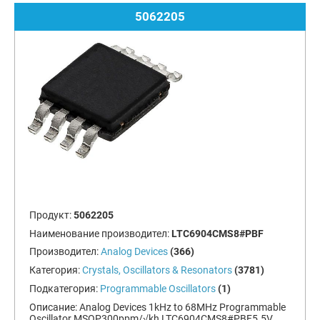
5062205
Продукт:
5062205
Наименование производител:
LTC6904CMS8#PBF
Производител:
Analog Devices
(366)
Категория:
Crystals, Oscillators & Resonators
(3781)
Подкатегория:
Programmable Oscillators
(1)
Описание:
Analog Devices 1kHz to 68MHz Programmable
Oscillator MSOP300ppm/√kh LTC6904CMS8#PBF5.5V