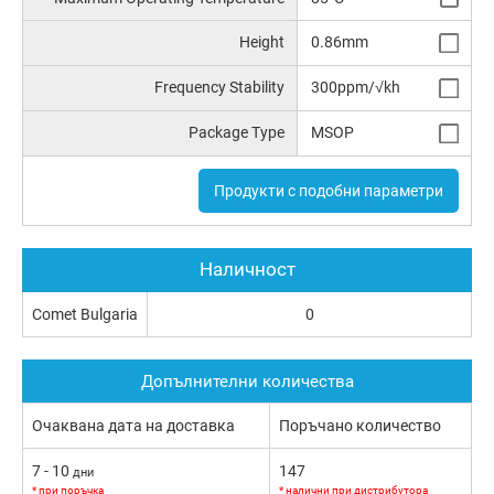
Height
0.86mm
Frequency Stability
300ppm/√kh
Package Type
MSOP
Продукти с подобни параметри
Наличност
Comet Bulgaria
0
Допълнителни количества
Очаквана дата на доставка
Поръчано количество
7 - 10
147
дни
* при поръчка
* налични при дистрибутора