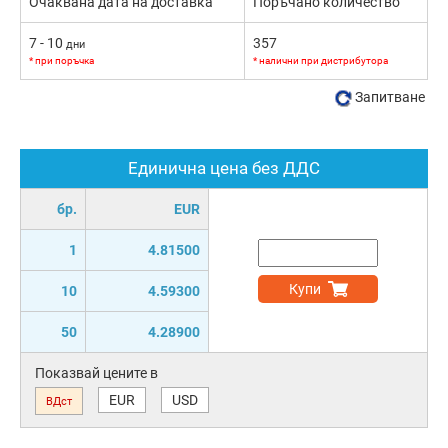
Очаквана дата на доставка
Поръчано количество
7 - 10
357
дни
* при поръчка
* налични при дистрибутора
Запитване
Единична цена без ДДС
бр.
EUR
1
4.81500
Купи
10
4.59300
50
4.28900
Показвай цените в
EUR
USD
ВДст