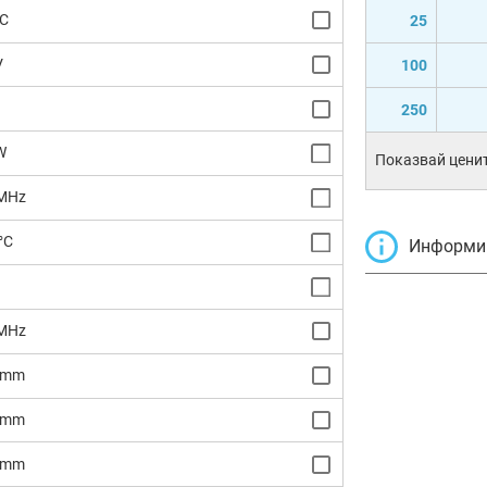
°C
25
V
100
250
W
Показвай ценит
MHz
°C
Информир
MHz
4mm
8mm
4mm