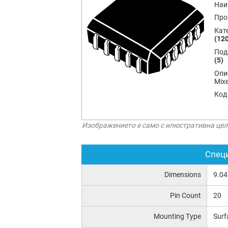
Наи
Про
Кат
(12
Под
(5)
Опи
Mix
Код
Изображението е само с илюстративна цел
Спец
Dimensions
9.04
Pin Count
20
Mounting Type
Surf