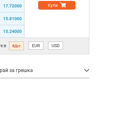
Купи
17.72000
15.81000
15.24000
е в
EUR
USD
ВДст
ай за грешка