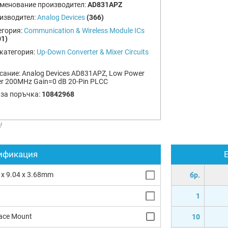
менование производител:
AD831APZ
изводител:
Analog Devices
(366)
егория:
Communication & Wireless Module ICs
01)
категория:
Up-Down Converter & Mixer Circuits
сание:
Analog Devices AD831APZ, Low Power
er 200MHz Gain=0 dB 20-Pin PLCC
 за поръчка:
10842968
!
ификация
 x 9.04 x 3.68mm
бр.
1
ace Mount
10