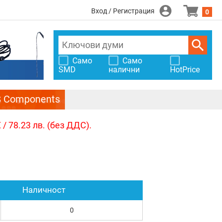
Вход / Регистрация
0
Само
Само
SMD
налични
HotPrice
S Components
/ 78.23 лв. (без ДДС).
Наличност
0