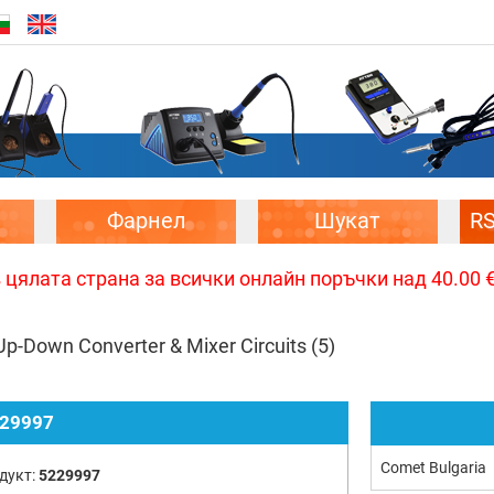
Фарнел
Шукат
R
цялата страна за всички онлайн поръчки над 40.00 € 
Up-Down Converter & Mixer Circuits
(5)
29997
Comet Bulgaria
дукт:
5229997