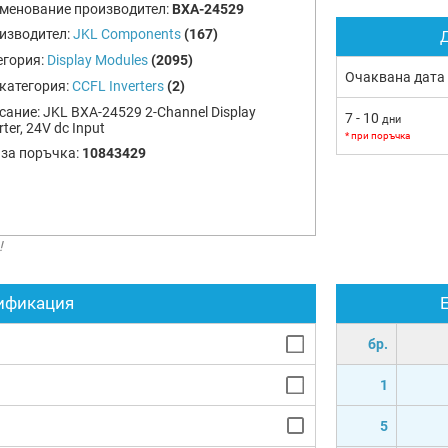
менование производител:
BXA-24529
изводител:
JKL Components
(167)
Д
егория:
Display Modules
(2095)
Очаквана дата
категория:
CCFL Inverters
(2)
сание:
JKL BXA-24529 2-Channel Display
7 - 10
дни
rter, 24V dc Input
* при поръчка
 за поръчка:
10843429
!
ификация
бр.
1
5