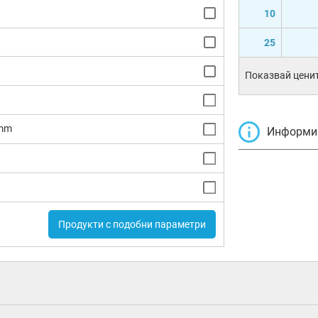
10
25
Показвай ценит
5mm
Информир
Продукти с подобни параметри