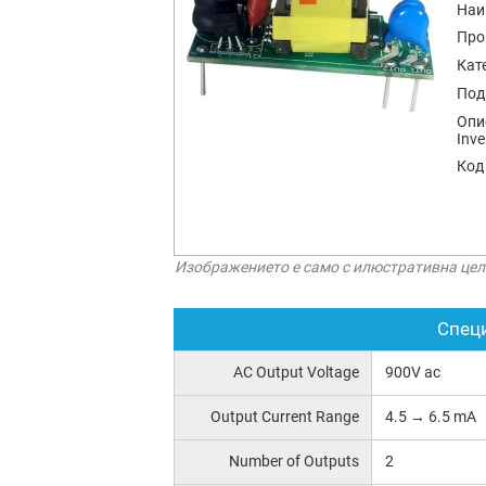
Наи
Про
Кат
Под
Опи
Inve
Код
Изображението е само с илюстративна цел
Спец
AC Output Voltage
900V ac
Output Current Range
4.5 → 6.5 mA
Number of Outputs
2