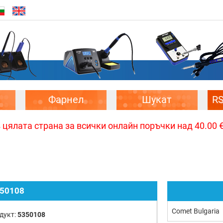
Фарнел
Шукат
R
цялата страна за всички онлайн поръчки над 40.00 € 
50108
Comet Bulgaria
дукт:
5350108