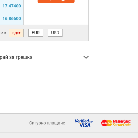
17.47400
16.86600
е в
EUR
USD
ВДст
ай за грешка
Сигурно плащане