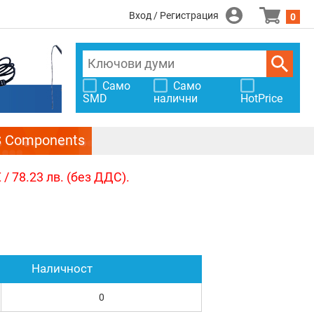
Вход / Регистрация
0
Само
Само
SMD
налични
HotPrice
S Components
/ 78.23 лв. (без ДДС).
Наличност
0