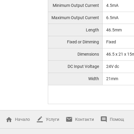
Minimum Output Current
4.5mA
Maximum Output Current
6.5mA
Length
46.5mm
Fixed or Dimming
Fixed
Dimensions
46.5 x 21 x 1
DC Input Voltage
24V dc
Width
21mm
Начало
Услуги
Контакти
Помощ