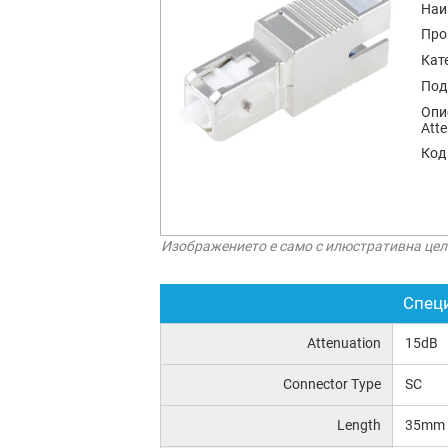
Наи
Про
Кат
Под
Опи
Atte
Код
Изображението е само с илюстративна цел
Спец
Attenuation
15dB
Connector Type
SC
Length
35mm