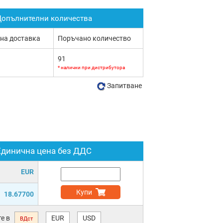
опълнителни количества
 на доставка
Поръчано количество
91
* налични при дистрибутора
Запитване
Единична цена без ДДС
EUR
Купи
18.67700
е в
EUR
USD
ВДст