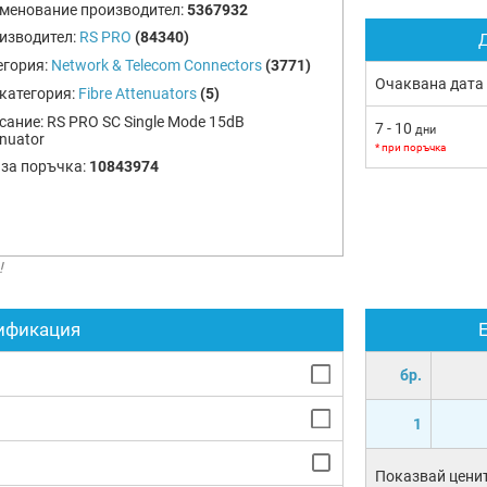
менование производител:
5367932
изводител:
RS PRO
(84340)
Д
егория:
Network & Telecom Connectors
(3771)
Очаквана дата
категория:
Fibre Attenuators
(5)
сание:
RS PRO SC Single Mode 15dB
7 - 10
дни
nuator
* при поръчка
 за поръчка:
10843974
!
ификация
бр.
1
Показвай ценит