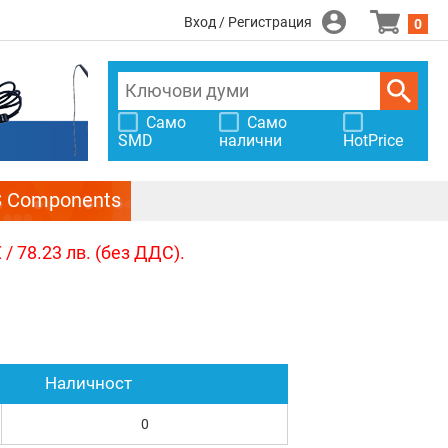
Вход / Регистрация
0
Само
Само
SMD
налични
HotPrice
S Components
/ 78.23 лв. (без ДДС).
Наличност
0