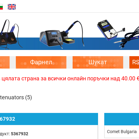
Фарнел
Шукат
R
цялата страна за всички онлайн поръчки над 40.00 € 
ttenuators
(5)
67932
Comet Bulgaria
дукт:
5367932