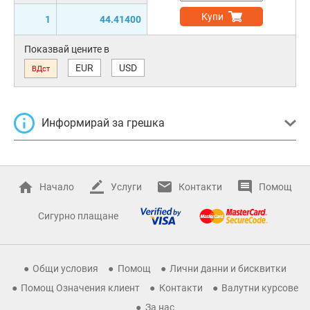
Купи
1
44.41400
Показвай цените в
EUR
USD
ВДст
Информирай за грешка
Начало
Услуги
Контакти
Помощ
Сигурно плащане
Общи условия
Помощ
Лични данни и бисквитки
Помощ Означения клиент
Контакти
Валутни курсове
За нас