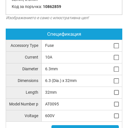
Код за поръчка:
10862859
Изображението е само с илюстративна цел!
Спецификация
Accessory Type
Fuse
Current
10A
Diameter
6.3mm
Dimensions
6.3 (Dia.) x 32mm
Length
32mm
Model Number p
AT0095
Voltage
600V