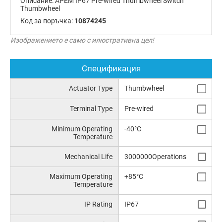
Описание:
APEM IP67 Pre-wired Thumbwheel Switch
Thumbwheel
Код за поръчка:
10874245
Изображението е само с илюстративна цел!
Спецификация
Actuator Type
Thumbwheel
Terminal Type
Pre-wired
Minimum Operating
-40°C
Temperature
Mechanical Life
3000000Operations
Maximum Operating
+85°C
Temperature
IP Rating
IP67