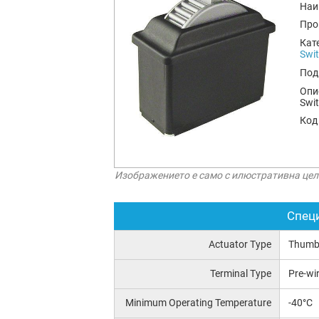
Наи
Про
Кат
Swi
Под
Опи
Swi
Код
Изображението е само с илюстративна цел
Спец
Actuator Type
Thumb
Terminal Type
Pre-wi
Minimum Operating Temperature
-40°C