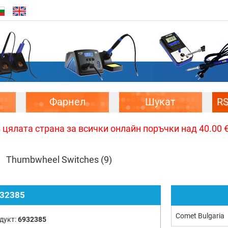
Фарнел
Шукат
R
цялата страна за всички онлайн поръчки над 40.00 € 
Thumbwheel Switches
(9)
32385
Comet Bulgaria
дукт:
6932385