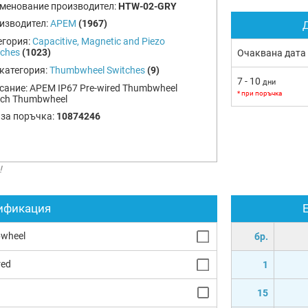
менование производител:
HTW-02-GRY
изводител:
APEM
(1967)
Д
егория:
Capacitive, Magnetic and Piezo
tches
(1023)
Очаквана дата
категория:
Thumbwheel Switches
(9)
7 - 10
дни
сание:
APEM IP67 Pre-wired Thumbwheel
* при поръчка
tch Thumbwheel
 за поръчка:
10874246
!
ификация
wheel
бр.
red
1
15