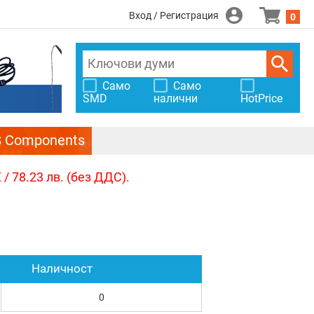
Вход / Регистрация
0
Само
Само
SMD
налични
HotPrice
S Components
/ 78.23 лв. (без ДДС).
Наличност
0