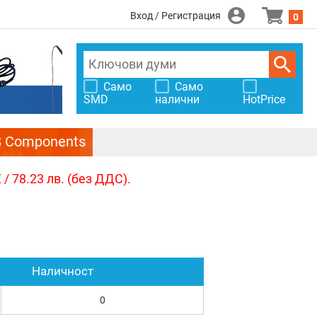
Вход / Регистрация
0
Само
Само
SMD
налични
HotPrice
S Components
/ 78.23 лв. (без ДДС).
Наличност
0