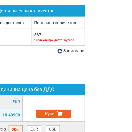
опълнителни количества
 на доставка
Поръчано количество
587
* налични при дистрибутора
Запитване
Единична цена без ДДС
EUR
Купи
18.40900
е в
EUR
USD
ВДст