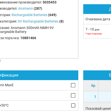
менование производител:
5035453
изводител:
Ansmann
(287)
Д
егория:
Rechargeable Batteries
(649)
Очаквана дата
категория:
9V Rechargeable Batteries
(8)
сание:
Ansmann 300mAh NiMH 9V
7 - 10
дни
argeable Battery
* при поръчка
 за поръчка:
10881466
!
ификация
nn MaxE
бр.
1
+50°C
Показвай ценит