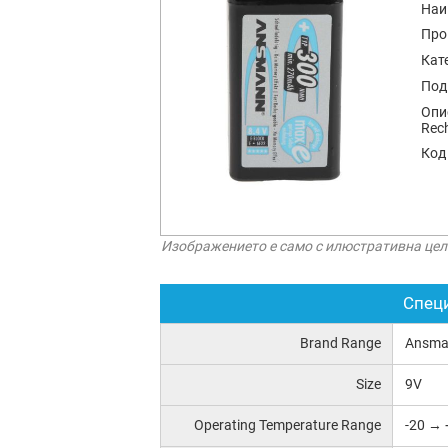
Наи
Про
Кат
Под
Опи
Rech
Код
Изображението е само с илюстративна цел
Спец
Brand Range
Ansma
Size
9V
Operating Temperature Range
-20 → 