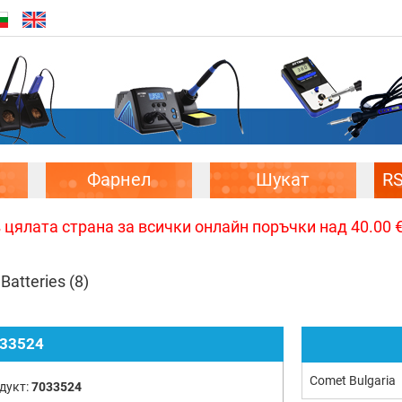
Фарнел
Шукат
R
цялата страна за всички онлайн поръчки над 40.00 € 
Batteries
(8)
33524
Comet Bulgaria
дукт:
7033524