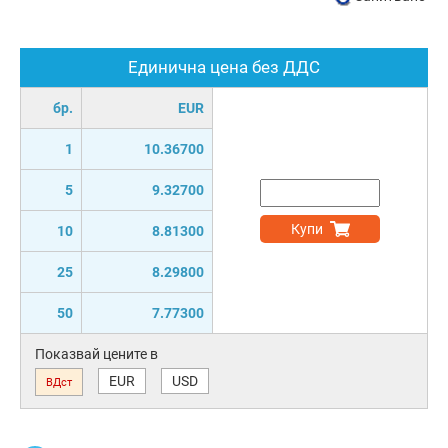
Единична цена без ДДС
бр.
EUR
1
10.36700
5
9.32700
Купи
10
8.81300
25
8.29800
50
7.77300
Показвай цените в
EUR
USD
ВДст