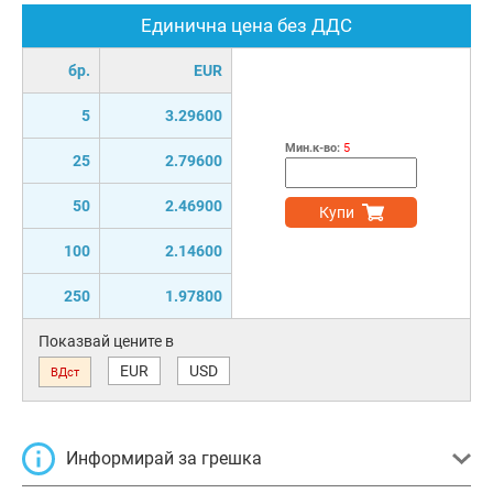
Единична цена без ДДС
бр.
EUR
5
3.29600
Мин.к-во:
5
25
2.79600
50
2.46900
Купи
100
2.14600
250
1.97800
Показвай цените в
EUR
USD
ВДст
Информирай за грешка