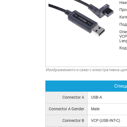
Наи
Про
Кат
Под
Опи
VCP 
Len
Код
Изображението е само с илюстративна цел
Спец
Connector A
USB-A
Connector A Gender
Male
Connector B
VCP (USB-INT-C)