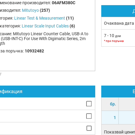
менование производител:
06AFM380C
изводител:
Mitutoyo
(257)
Д
егория:
Linear Test & Measurement
(11)
Очаквана дата
категория:
Linear Scale Input Cables
(6)
сание:
Mitutoyo Linear Counter Cable, USB-A to
7 - 10
дни
(USB-INT-C) For Use With Digimatic Series, 2m
* при поръчка
gth
 за поръчка:
10932482
!
ификация
бр.
1
Показвай ценит