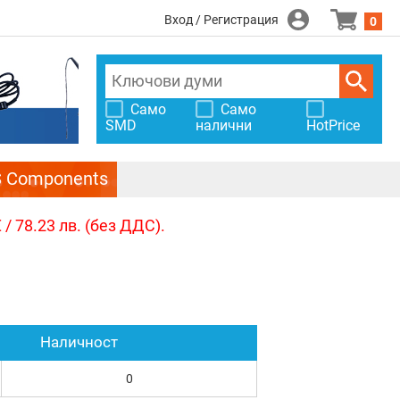
Вход / Регистрация
0
Само
Само
SMD
налични
HotPrice
S Components
/ 78.23 лв. (без ДДС).
Наличност
0