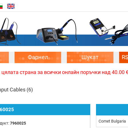
Фарнел
Шукат
R
цялата страна за всички онлайн поръчки над 40.00 € 
Input Cables
(6)
60025
Comet Bulgaria
дукт:
7960025