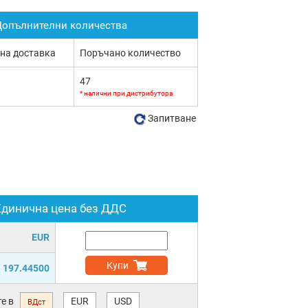
опълнителни количества
 на доставка
Поръчано количество
47
* налични при дистрибутора
Запитване
Единична цена без ДДС
EUR
Купи
197.44500
е в
EUR
USD
ВДст