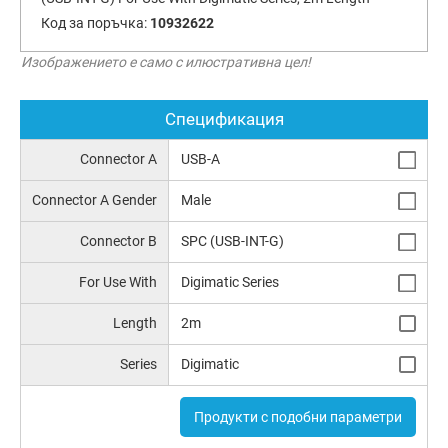
Код за поръчка:
10932622
Изображението е само с илюстративна цел!
Спецификация
Connector A
USB-A
Connector A Gender
Male
Connector B
SPC (USB-INT-G)
For Use With
Digimatic Series
Length
2m
Series
Digimatic
Продукти с подобни параметри