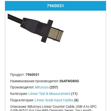
7960031
Продукт:
7960031
Наименование производител:
06AFM380G
Производител:
Mitutoyo
(257)
Категория:
Linear Test & Measurement
(11)
Подкатегория:
Linear Scale Input Cables
(6)
Описание:
Mitutoyo Linear Counter Cable, USB-A to SPC
(USB-INT-G) For Use With Digimatic Series, 2m Length