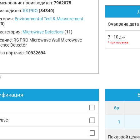
менование производител:
7962075
изводител:
RS PRO
(84340)
Д
егория:
Environmental Test & Measurement
70)
Очаквана дата
категория:
Microwave Detectors
(11)
7 - 10
дни
сание:
RS PRO Microwave Wall Microwave
* при поръчка
ence Detector
 за поръчка:
10932694
!
ификация
бр.
wave
1
Показвай ценит