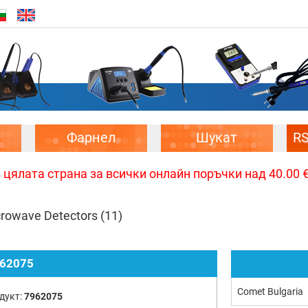
Фарнел
Шукат
R
цялата страна за всички онлайн поръчки над 40.00 € 
rowave Detectors
(11)
62075
Comet Bulgaria
дукт:
7962075