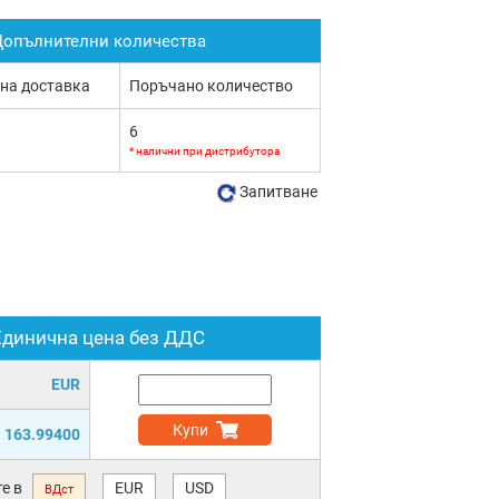
опълнителни количества
 на доставка
Поръчано количество
6
* налични при дистрибутора
Запитване
Единична цена без ДДС
EUR
Купи
163.99400
е в
EUR
USD
ВДст