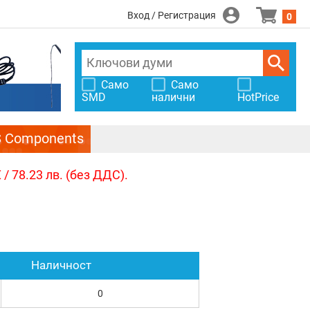
Вход / Регистрация
0
Само
Само
SMD
налични
HotPrice
S Components
/ 78.23 лв. (без ДДС).
Наличност
0