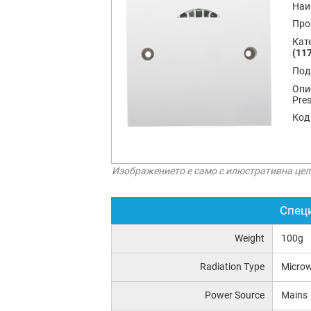
Наи
Про
Кат
(11
Под
Опи
Pres
Код
Изображението е само с илюстративна цел
Спец
Weight
100g
Radiation Type
Micro
Power Source
Mains