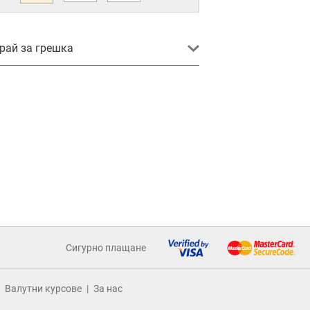
ай за грешка
Сигурно плащане
Валутни курсове
За нас